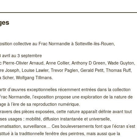
ges
osition collective au Frac Normandie à Sotteville-lès-Rouen,
8 avril au 3 septembre
c Pierre-Olivier Arnaud, Anne Collier, Anthony D Green, Wade Guyton,
rre Joseph, Louise Lawler, Trevor Paglen, Gerald Petit, Thomas Ruff,
ia Scher, Wolfgang Tillmans.
partir d’œuvres exceptionnelles récemment entrées dans la collection
Frac Normandie, l’exposition propose une exploration de la nature de
age à l’ère de sa reproduction numérique.
ravers des pièces exposées, cette nature apparaît définie avant tout
ses usages : mobilité, diffusion instantanée et universelle,
omatisation, surveillance… Ces bouleversements font que l’écran s’est
titué à la traditionnelle fenêtre des peintres, mais aussi que la