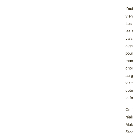
L’au
vien
Les 
les 
vais
ciga
pour
man
choi
au g
visi
côté
la f
Ce f
réal
Malo
Ston