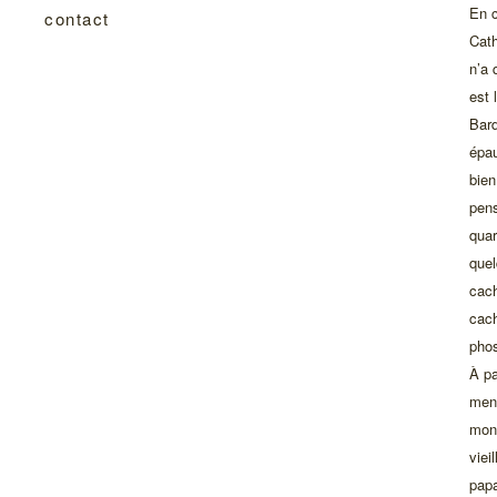
En c
contact
Cath
n’a 
est 
Bard
épau
bien
pens
quar
quel
cach
cach
phos
À pa
ment
mon 
viei
papa