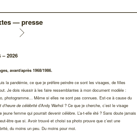
xtes — presse
 – 2026
ages, avant/après 1968/1986.
is la pandémie, ce que je préfère peindre ce sont les visages, de filles
out. Je dois réussir à les faire ressemblantes à mon document modèle :
to, photogramme… Même si elles ne sont pas connues. Est-ce à cause du
t d’heure de célébrité
d’Andy Warhol ? Ce que je cherche, c’est le visage
e jeune femme qui pourrait devenir célèbre. L’a-t-elle été ? Sans doute jamais
eut-être que si. Avoir trouvé et choisi sa photo prouve que c’est une
brité, du moins un peu. Du moins pour moi.