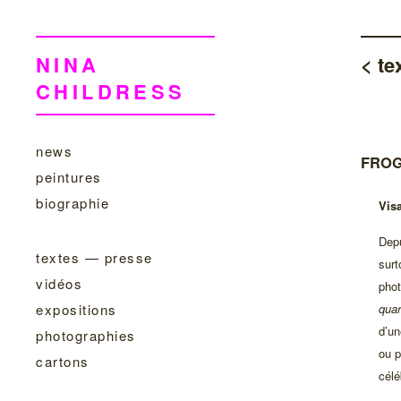
NINA
< te
CHILDRESS
news
FROG
peintures
biographie
Vis
Depu
textes — presse
surt
vidéos
pho
quar
expositions
d’un
photographies
ou p
cartons
célé