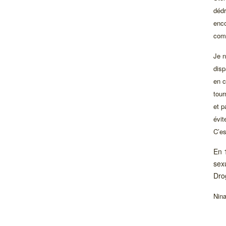
déd
enco
comm
Je n
disp
en c
tour
et p
évit
C’es
En 1
sex
Dro
Nina