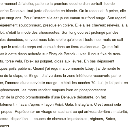
e moment à l’atelier, patiente la première couche d’un portrait fluo de
erine Deneuve, tout juste décolorée en blonde. On la reconnait à peine, elle
que vingt ans. Pour l’instant elle est jaune canari sur fond rouge. Son regard
légèrement soupçonneux, presque en colère. Elle a les cheveux relevés, à la
ot, c’était la mode des choucroutes. Son long cou est prolongé par des
les dénudées, on veut nous faire croire qu’elle est toute nue, mais on sait
 que le reste du corps est enroulé dans un tissu quelconque. Ça me fait
er à cette diapo achetée sur Ebay de Patrick Juvet. Il nous fixe de trois-
ts, torse velu, Rolex au poignet, gloss aux lèvres. En bas dépassent
ques poils pubiens. Quand j’ai reçu ma commande Ebay, j’ai démonté le
e de la diapo, et Bingo ! J’ai vu dans la zone inférieure recouverte par le
e, l’amorce d’une serviette orange : c’était les années 70. Lui, je l’ai peint en
phorescent, les morts rendent toujours bien en phosphorescent.
rtir de la photo promotionnelle d’une Deneuve débutante, on fait
alement « l’avant/après » façon Voici, Gala, Instagram. C’est aussi cela
propos. Représenter un visage en sachant ce qui arrivera derrière : maturité,
llesse, disparition — coupes de cheveux improbables, régimes, Botox,
razzi.