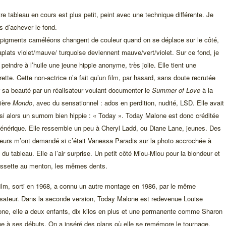
tre tableau en cours est plus petit, peint avec une technique différente. Je
s d’achever le fond.
pigments caméléons changent de couleur quand on se déplace sur le côté,
aplats violet/mauve/ turquoise deviennent mauve/vert/violet. Sur ce fond, je
 peindre à l’huile une jeune hippie anonyme, très jolie. Elle tient une
rette. Cette non-actrice n’a fait qu’un film, par hasard, sans doute recrutée
 sa beauté par un réalisateur voulant documenter le
Summer of Love
à la
ière
Mondo
, avec du sensationnel : ados en perdition, nudité, LSD. Elle avait
si alors un surnom bien hippie : « Today ». Today Malone est donc créditée
énérique. Elle ressemble un peu à Cheryl Ladd, ou Diane Lane, jeunes. Des
teurs m’ont demandé si c’était Vanessa Paradis sur la photo accrochée à
 du tableau. Elle a l’air surprise. Un petit côté Miou-Miou pour la blondeur et
ossette au menton, les mêmes dents.
ilm, sorti en 1968, a connu un autre montage en 1986, par le même
isateur. Dans la seconde version, Today Malone est redevenue Louise
ne, elle a deux enfants, dix kilos en plus et une permanente comme Sharon
e à ses débuts. On a inséré des plans où elle se remémore le tournage,