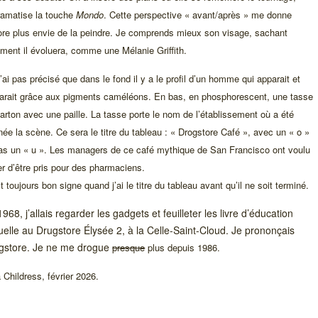
ramatise la touche
Mondo
. Cette perspective « avant/après » me donne
re plus envie de la peindre. Je comprends mieux son visage, sachant
ent il évoluera, comme une Mélanie Griffith.
’ai pas précisé que dans le fond il y a le profil d’un homme qui apparait et
arait grâce aux pigments caméléons. En bas, en phosphorescent, une tasse
arton avec une paille. La tasse porte le nom de l’établissement où a été
née la scène. Ce sera le titre du tableau : « Drogstore Café », avec un « o »
as un « u ». Les managers de ce café mythique de San Francisco ont voulu
er d’être pris pour des pharmaciens.
t toujours bon signe quand j’ai le titre du tableau avant qu’il ne soit terminé.
968, j’allais regarder les gadgets et feuilleter les livre d’éducation
uelle au Drugstore Élysée 2, à la Celle-Saint-Cloud. Je prononçais
gstore. Je ne me drogue
presque
plus depuis 1986.
 Childress, février 2026.