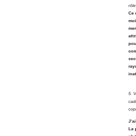
rôle
Ce 
moi
mer
att
pou
com
sec
ray
ina
5.
V
cad
cop
J’a
La 