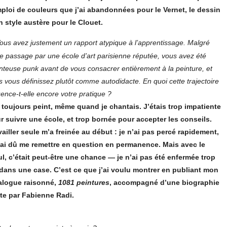
mploi de couleurs que j’ai abandonnées pour le Vernet, le dessin
n style austère pour le Clouet.
ous avez justement un rapport atypique à l’apprentissage. Malgré
re passage par une école d’art parisienne réputée, vous avez été
nteuse punk avant de vous consacrer entièrement à la peinture, et
s vous définissez plutôt comme autodidacte. En quoi cette trajectoire
uence-t-elle encore votre pratique ?
i toujours peint, même quand je chantais. J’étais trop impatiente
r suivre une école, et trop bornée pour accepter les conseils.
vailler seule m’a freinée au début : je n’ai pas percé rapidement,
j’ai dû me remettre en question en permanence. Mais avec le
ul, c’était peut-être une chance — je n’ai pas été enfermée trop
 dans une case. C’est ce que j’ai voulu montrer en publiant mon
alogue raisonné,
1081 peintures
, accompagné d’une biographie
ite par Fabienne Radi.