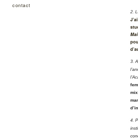
contact
2.
L
J’a
stu
Mai
pou
d’a
3.
A
l’a
l’A
fem
mix
man
d’i
4.
P
ins
con