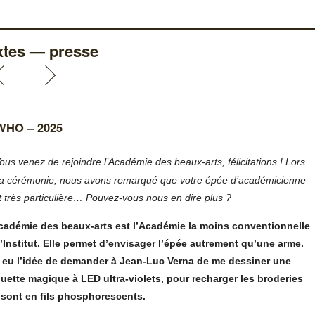
xtes — presse
WHO – 2025
ous venez de rejoindre l’Académie des beaux-arts, félicitations ! Lors
la cérémonie, nous avons remarqué que votre épée d’académicienne
it très particulière… Pouvez-vous nous en dire plus ?
cadémie des beaux-arts est l’Académie la moins conventionnelle
l’Institut. Elle permet d’envisager l’épée autrement qu’une arme.
i eu l’idée de demander à Jean-Luc Verna de me dessiner une
uette magique à LED ultra-violets, pour recharger les broderies
 sont en fils phosphorescents.