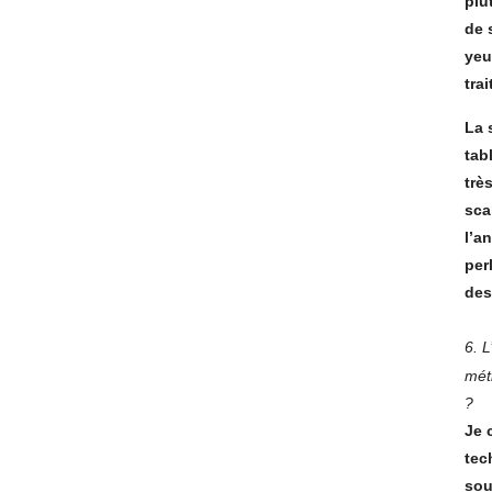
plu
de 
yeu
tra
La 
tab
trè
sca
l’a
per
des
6.
L
mét
?
Je 
tec
sou