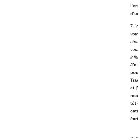
l’e
d’u
7.
V
vot
cha
vou
infl
J’a
pou
Tra
et 
rec
tôt
cat
écr