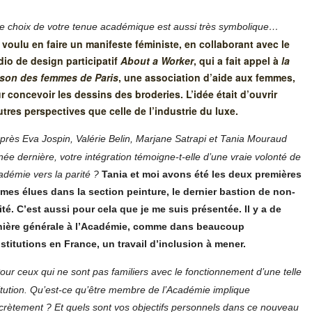
e choix de votre tenue académique est aussi très symbolique…
i voulu en faire un manifeste féministe, en collaborant avec le
dio de design participatif
About a Worker
, qui a fait appel à
la
son des femmes de Paris
, une association d’aide aux femmes,
r concevoir les dessins des broderies. L’idée était d’ouvrir
utres perspectives que celle de l’industrie du luxe.
près Eva Jospin, Valérie Belin, Marjane Satrapi et Tania Mouraud
nnée dernière, votre intégration témoigne-t-elle d’une vraie volonté de
cadémie vers la parité ?
Tania et moi avons été les deux premières
mes élues dans la section peinture, le dernier bastion de non-
ité. C’est aussi pour cela que je me suis présentée. Il y a de
ière générale à l’Académie, comme dans beaucoup
nstitutions en France, un travail d’inclusion à mener.
our ceux qui ne sont pas familiers avec le fonctionnement d’une telle
titution. Qu’est-ce qu’être membre de l’Académie implique
crètement ? Et quels sont vos objectifs personnels dans ce nouveau