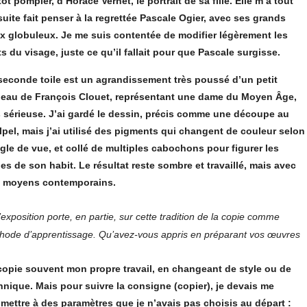
tôt pompier, d’Horace Vernet, le portrait de sa fille. Elle m’a tout
suite fait penser à la regrettée Pascale Ogier, avec ses grands
x globuleux. Je me suis contentée de modifier légèrement les
its du visage, juste ce qu’il fallait pour que Pascale surgisse.
seconde toile est un agrandissement très poussé d’un petit
leau de François Clouet, représentant une dame du Moyen Âge,
s sérieuse. J’ai gardé le dessin, précis comme une découpe au
lpel, mais j’ai utilisé des pigments qui changent de couleur selon
ngle de vue, et collé de multiples cabochons pour figurer les
les de son habit. Le résultat reste sombre et travaillé, mais avec
 moyens contemporains.
’exposition porte, en partie, sur cette tradition de la copie comme
hode d’apprentissage. Qu’avez-vous appris en préparant vos œuvres
copie souvent mon propre travail, en changeant de style ou de
hnique. Mais pour suivre la consigne (copier), je devais me
mettre à des paramètres que je n’avais pas choisis au départ :